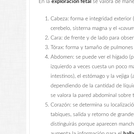
En la
exploración fetal
se valora de maner
Cabeza: forma e integridad exterior (
cerebelo, sisterna magna y el «
cavum
Cara: de frente y de lado para observ
Tórax: forma y tamaño de pulmones 
Abdomen: se puede ver el hígado (pr
izquierdo a veces cuesta un poco m
intestinos), el estómago y la vejig
dependiendo de la cantidad de líqui
se valora la pared abdominal sobre t
Corazón: se determina su localizació
tabiques, salida y retorno de grand
distinguirás porque aparecen manchas
aumenta la información para el
hall