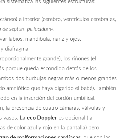
a sistemática las siguientes estructuras:
cráneo) e interior (cerebro, ventrículos cerebrales,
 de septum pellucidum
«.
ar labios, mandíbula, nariz y ojos.
y diafragma.
oporcionalmente grande), los riñones (el
ás porque queda escondido detrás de los
a (ambos dos burbujas negras más o menos grandes
do amniótico que haya digerido el bebé). También
odo en la inserción del cordón umbilical.
n, la presencia de cuatro cámaras, válvulas y
es vasos. La
eco Doppler
es opcional (la
 de color azul y rojo en la pantalla) pero
azgo de malformaciones cardíacas
, que son las