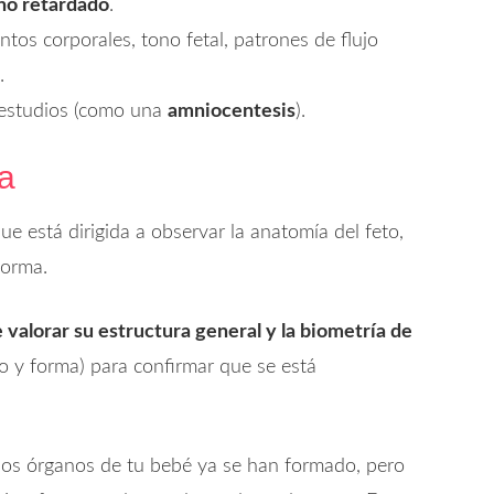
no retardado
.
tos corporales, tono fetal, patrones de flujo
.
s estudios (como una
amniocentesis
).
ca
e está dirigida a observar la anatomía del feto,
forma.
 valorar su estructura general y la biometría de
o y forma) para confirmar que se está
os órganos de tu bebé ya se han formado, pero