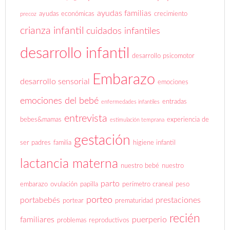
ayudas familias
ayudas económicas
crecimiento
precoz
crianza infantil
cuidados infantiles
desarrollo infantil
desarrollo psicomotor
Embarazo
desarrollo sensorial
emociones
emociones del bebé
entradas
enfermedades infantiles
entrevista
bebes&mamas
experiencia de
estimulación temprana
gestación
ser padres
familia
higiene infantil
lactancia materna
nuestro bebé
nuestro
parto
embarazo
ovulación
papilla
perímetro craneal
peso
porteo
portabebés
prestaciones
portear
prematuridad
recién
familiares
puerperio
problemas reproductivos