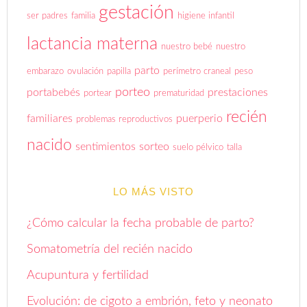
gestación
ser padres
familia
higiene infantil
lactancia materna
nuestro bebé
nuestro
parto
embarazo
ovulación
papilla
perímetro craneal
peso
porteo
portabebés
prestaciones
portear
prematuridad
recién
familiares
puerperio
problemas reproductivos
nacido
sentimientos
sorteo
suelo pélvico
talla
LO MÁS VISTO
¿Cómo calcular la fecha probable de parto?
Somatometría del recién nacido
Acupuntura y fertilidad
Evolución: de cigoto a embrión, feto y neonato