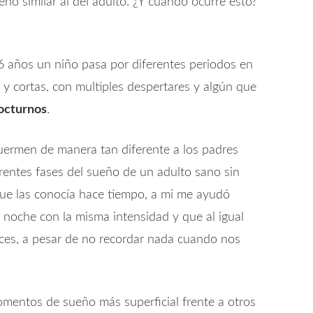
ño similar al del adulto. ¿Y cuándo ocurre esto?
 6 años un niño pasa por diferentes periodos en
 y cortas, con multiples despertares y algún que
octurnos
.
uermen de manera tan diferente a los padres
rentes fases del sueño de un adulto sano sin
que las conocía hace tiempo, a mi me ayudó
noche con la misma intensidad y que al igual
ces, a pesar de no recordar nada cuando nos
mentos de sueño más superficial frente a otros