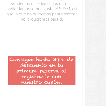
vendemos ni cedemos los datos a
nadie. Tampoco nos gusta el SPAM, así
que lo que no queremos para nosotros
no lo queremos para ti.