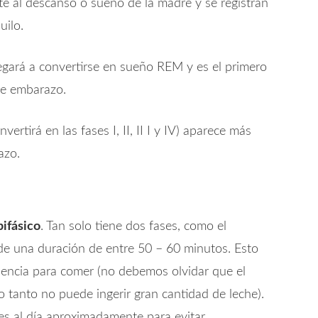
te al descanso o sueño de la madre y se registran
uilo.
legará a convertirse en sueño REM y es el primero
de embarazo.
ertirá en las fases I, II, II I y IV) aparece más
azo.
bifásico
. Tan solo tiene dos fases, como el
 de una duración de entre 50 – 60 minutos. Esto
cuencia para comer (no debemos olvidar que el
tanto no puede ingerir gran cantidad de leche).
es al día aproximadamente para evitar