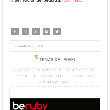
la
derivación del pediatra
.
[Leer más…]
TEMAS DEL FORO
HA OCURRIDO UN ERROR QUE, PROBABLEMENTE,
IMPLIQUE QUE SE HA CAÍDO EL FEED. PRUEBA DE
NUEVO MÁS TARDE.