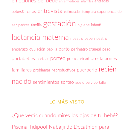
emociones del bebé
entradas
enfermedades infantiles
entrevista
bebes&mamas
experiencia de
estimulación temprana
gestación
ser padres
familia
higiene infantil
lactancia materna
nuestro bebé
nuestro
parto
embarazo
ovulación
papilla
perímetro craneal
peso
porteo
portabebés
prestaciones
portear
prematuridad
recién
familiares
puerperio
problemas reproductivos
nacido
sentimientos
sorteo
suelo pélvico
talla
LO MÁS VISTO
¿Qué verás cuando mires los ojos de tu bebé?
Piscina Tidipool Nabaiji de Decathlon para