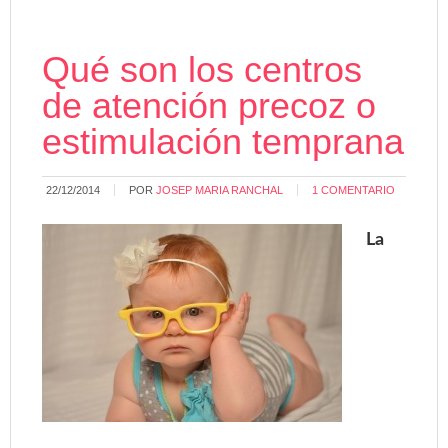
Qué son los centros
de atención precoz o
estimulación temprana
22/12/2014
POR
JOSEP MARIA RANCHAL
1 COMENTARIO
La