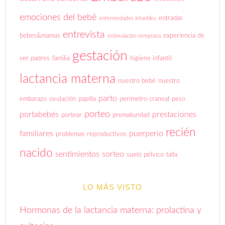
emociones del bebé
entradas
enfermedades infantiles
entrevista
bebes&mamas
experiencia de
estimulación temprana
gestación
ser padres
familia
higiene infantil
lactancia materna
nuestro bebé
nuestro
parto
embarazo
ovulación
papilla
perímetro craneal
peso
porteo
portabebés
prestaciones
portear
prematuridad
recién
familiares
puerperio
problemas reproductivos
nacido
sentimientos
sorteo
suelo pélvico
talla
LO MÁS VISTO
Hormonas de la lactancia materna: prolactina y