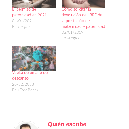
El permiso de
Cómo solicitar la
paternidad en 2021
devolución del IRPF de
04/01/2021
la prestación de
En «Legal»
maternidad y paternidad
02/01/2019
En «Legal»
Vuelta de un año de
descanso
28/12/2018
En «ForoBebé»
Quién escribe