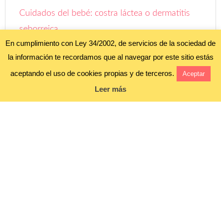
Cuidados del bebé: costra láctea o dermatitis
seborreica
En cumplimiento con Ley 34/2002, de servicios de la sociedad de
Entrevista a Alba de Esto es para una que lo
la información te recordamos que al navegar por este sitio estás
quiere así
aceptando el uso de cookies propias y de terceros.
Aceptar
Leer más
Aviso legal y política de privacidad
Política de cookies
Blog alojado en
COPYRIGHT ©
FOROBEBÉ
• ALL RIGHTS RESERVED. •
AVISO LEGAL Y