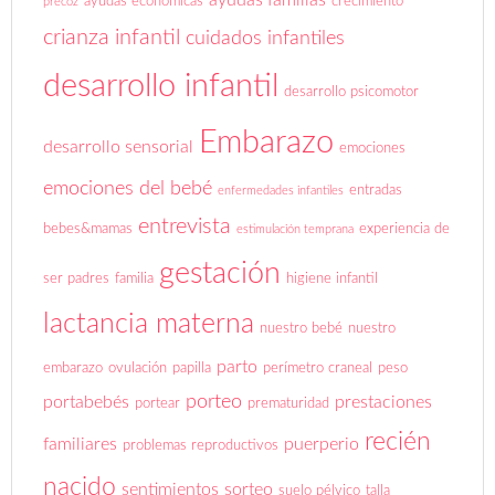
ayudas económicas
crecimiento
precoz
crianza infantil
cuidados infantiles
desarrollo infantil
desarrollo psicomotor
Embarazo
desarrollo sensorial
emociones
emociones del bebé
entradas
enfermedades infantiles
entrevista
bebes&mamas
experiencia de
estimulación temprana
gestación
ser padres
familia
higiene infantil
lactancia materna
nuestro bebé
nuestro
parto
embarazo
ovulación
papilla
perímetro craneal
peso
porteo
portabebés
prestaciones
portear
prematuridad
recién
familiares
puerperio
problemas reproductivos
nacido
sentimientos
sorteo
suelo pélvico
talla