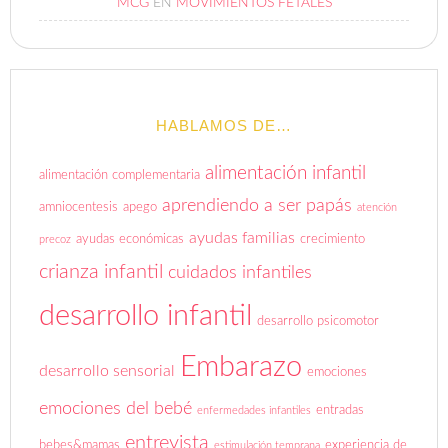
MCG
EN
MOVIMIENTOS FETALES
HABLAMOS DE…
alimentación infantil
alimentación complementaria
aprendiendo a ser papás
amniocentesis
apego
atención
ayudas familias
ayudas económicas
crecimiento
precoz
crianza infantil
cuidados infantiles
desarrollo infantil
desarrollo psicomotor
Embarazo
desarrollo sensorial
emociones
emociones del bebé
entradas
enfermedades infantiles
entrevista
bebes&mamas
experiencia de
estimulación temprana