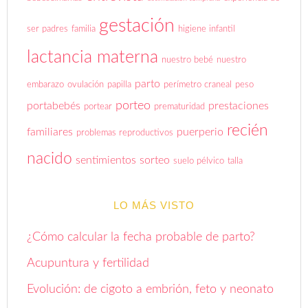
gestación
ser padres
familia
higiene infantil
lactancia materna
nuestro bebé
nuestro
parto
embarazo
ovulación
papilla
perímetro craneal
peso
porteo
portabebés
prestaciones
portear
prematuridad
recién
familiares
puerperio
problemas reproductivos
nacido
sentimientos
sorteo
suelo pélvico
talla
LO MÁS VISTO
¿Cómo calcular la fecha probable de parto?
Acupuntura y fertilidad
Evolución: de cigoto a embrión, feto y neonato