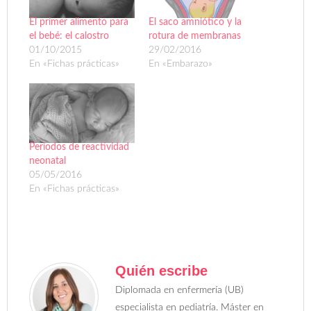
El primer alimento para
El saco amniótico y la
el bebé: el calostro
rotura de membranas
01/10/2015
29/02/2016
En «Fichas prácticas»
En «Embarazo»
Periodos de reactividad
neonatal
05/05/2016
En «Fichas prácticas»
Quién escribe
Diplomada en enfermería (UB)
especialista en pediatría. Máster en