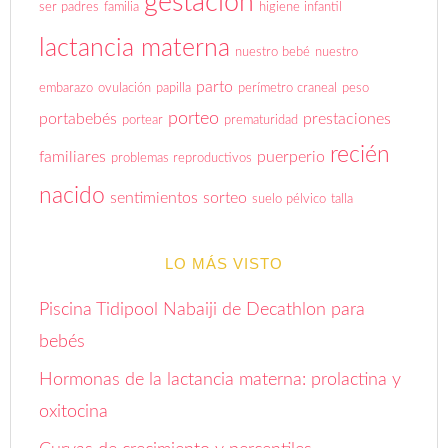
gestación
ser padres
familia
higiene infantil
lactancia materna
nuestro bebé
nuestro
parto
embarazo
ovulación
papilla
perímetro craneal
peso
porteo
portabebés
prestaciones
portear
prematuridad
recién
familiares
puerperio
problemas reproductivos
nacido
sentimientos
sorteo
suelo pélvico
talla
LO MÁS VISTO
Piscina Tidipool Nabaiji de Decathlon para
bebés
Hormonas de la lactancia materna: prolactina y
oxitocina