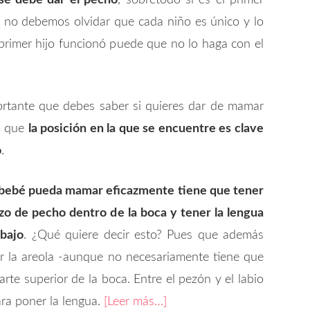
se debe dar el pecho
, sobretodo si es el primer
e no debemos olvidar que cada niño es único y lo
primer hijo funcionó puede que no lo haga con el
rtante que debes saber si quieres dar de mamar
s que
la posición en la que se encuentre es clave
o
.
 bebé pueda mamar eficazmente tiene que tener
zo de pecho dentro de la boca y tener la lengua
bajo
. ¿Qué quiere decir esto? Pues que además
r la areola -aunque no necesariamente tiene que
rte superior de la boca. Entre el pezón y el labio
ara poner la lengua.
[Leer más…]