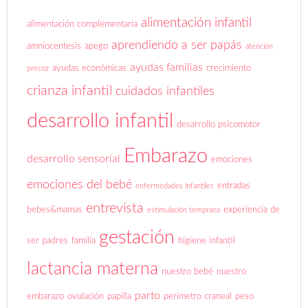
alimentación infantil
alimentación complementaria
aprendiendo a ser papás
amniocentesis
apego
atención
ayudas familias
ayudas económicas
crecimiento
precoz
crianza infantil
cuidados infantiles
desarrollo infantil
desarrollo psicomotor
Embarazo
desarrollo sensorial
emociones
emociones del bebé
entradas
enfermedades infantiles
entrevista
bebes&mamas
experiencia de
estimulación temprana
gestación
ser padres
familia
higiene infantil
lactancia materna
nuestro bebé
nuestro
parto
embarazo
ovulación
papilla
perímetro craneal
peso