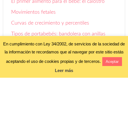
El primer alimento para el bebé: el calostro
Movimientos fetales
Curvas de crecimiento y percentiles
Tipos de portabebés: bandolera con anillas
En cumplimiento con Ley 34/2002, de servicios de la sociedad de
Evolución: de cigoto a embrión, feto y neonato
la información te recordamos que al navegar por este sitio estás
Cuándo dar la noticia ¡Esperamos un bebé!
aceptando el uso de cookies propias y de terceros.
Aceptar
Leer más
Aviso legal y política de privacidad
Política de cookies
Blog alojado en