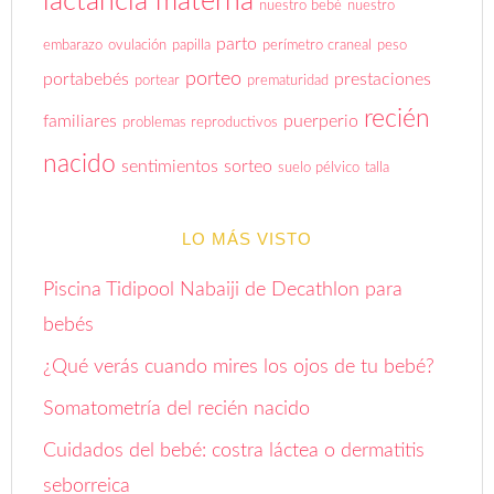
lactancia materna
nuestro bebé
nuestro
parto
embarazo
ovulación
papilla
perímetro craneal
peso
porteo
portabebés
prestaciones
portear
prematuridad
recién
familiares
puerperio
problemas reproductivos
nacido
sentimientos
sorteo
suelo pélvico
talla
LO MÁS VISTO
Piscina Tidipool Nabaiji de Decathlon para
bebés
¿Qué verás cuando mires los ojos de tu bebé?
Somatometría del recién nacido
Cuidados del bebé: costra láctea o dermatitis
seborreica