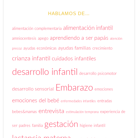
HABLAMOS DE…
alimentación infantil
alimentación complementaria
aprendiendo a ser papás
amniocentesis
apego
atención
ayudas familias
ayudas económicas
crecimiento
precoz
crianza infantil
cuidados infantiles
desarrollo infantil
desarrollo psicomotor
Embarazo
desarrollo sensorial
emociones
emociones del bebé
entradas
enfermedades infantiles
entrevista
bebes&mamas
experiencia de
estimulación temprana
gestación
ser padres
familia
higiene infantil