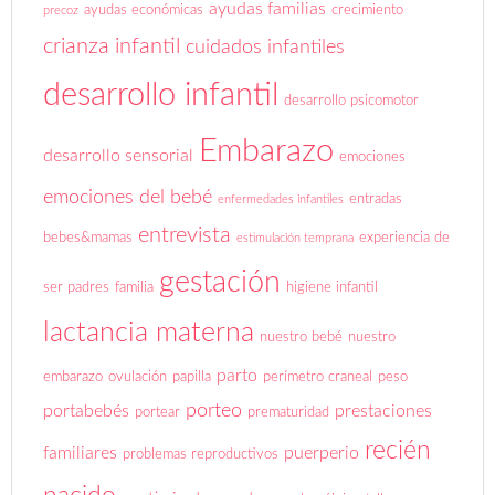
ayudas familias
ayudas económicas
crecimiento
precoz
crianza infantil
cuidados infantiles
desarrollo infantil
desarrollo psicomotor
Embarazo
desarrollo sensorial
emociones
emociones del bebé
entradas
enfermedades infantiles
entrevista
bebes&mamas
experiencia de
estimulación temprana
gestación
ser padres
familia
higiene infantil
lactancia materna
nuestro bebé
nuestro
parto
embarazo
ovulación
papilla
perímetro craneal
peso
porteo
portabebés
prestaciones
portear
prematuridad
recién
familiares
puerperio
problemas reproductivos