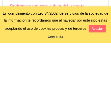
Síndrome de muerte súbita del lactante
En cumplimiento con Ley 34/2002, de servicios de la sociedad de
Entrevista a Alba de Esto es para una que lo
la información te recordamos que al navegar por este sitio estás
quiere así
aceptando el uso de cookies propias y de terceros.
Aceptar
Leer más
Aviso legal y política de privacidad
Política de cookies
Blog alojado en
COPYRIGHT ©
FOROBEBÉ
• ALL RIGHTS RESERVED. •
AVISO LEGAL Y
POLÍTICA DE PRIVACIDAD"
;
POLÍTICA DE COOKIES
•
PRETTY DARN CUTE DESIGN •
WORDPRESS
•
INICIAR SESIÓN