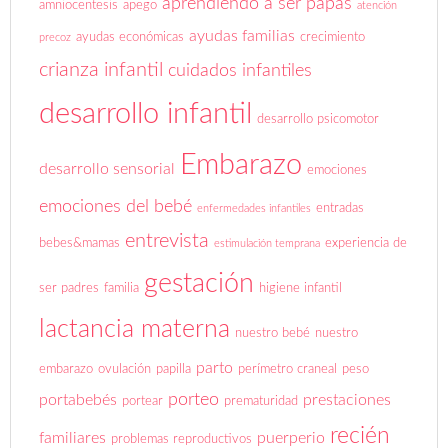
aprendiendo a ser papás
amniocentesis
apego
atención
ayudas familias
ayudas económicas
crecimiento
precoz
crianza infantil
cuidados infantiles
desarrollo infantil
desarrollo psicomotor
Embarazo
desarrollo sensorial
emociones
emociones del bebé
entradas
enfermedades infantiles
entrevista
bebes&mamas
experiencia de
estimulación temprana
gestación
ser padres
familia
higiene infantil
lactancia materna
nuestro bebé
nuestro
parto
embarazo
ovulación
papilla
perímetro craneal
peso
porteo
portabebés
prestaciones
portear
prematuridad
recién
familiares
puerperio
problemas reproductivos