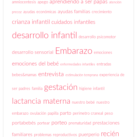
aprendiendo a ser papás
amniocentesis
apego
atención
ayudas familias
ayudas económicas
crecimiento
precoz
crianza infantil
cuidados infantiles
desarrollo infantil
desarrollo psicomotor
Embarazo
desarrollo sensorial
emociones
emociones del bebé
entradas
enfermedades infantiles
entrevista
bebes&mamas
experiencia de
estimulación temprana
gestación
ser padres
familia
higiene infantil
lactancia materna
nuestro bebé
nuestro
parto
embarazo
ovulación
papilla
perímetro craneal
peso
porteo
portabebés
prestaciones
portear
prematuridad
recién
familiares
puerperio
problemas reproductivos