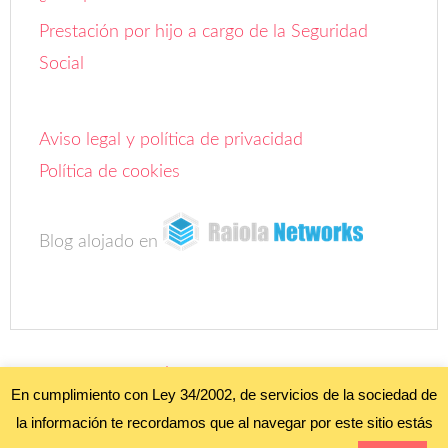
Prestación por hijo a cargo de la Seguridad
Social
Aviso legal y política de privacidad
Política de cookies
Blog alojado en
COPYRIGHT ©
FOROBEBÉ
• ALL RIGHTS RESERVED. •
AVISO LEGAL Y
POLÍTICA DE PRIVACIDAD"
;
POLÍTICA DE COOKIES
•
En cumplimiento con Ley 34/2002, de servicios de la sociedad de
PRETTY DARN CUTE DESIGN •
WORDPRESS
•
INICIAR SESIÓN
la información te recordamos que al navegar por este sitio estás