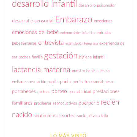
desarrollo infantil
desarrollo psicomotor
Embarazo
desarrollo sensorial
emociones
emociones del bebé
entradas
enfermedades infantiles
entrevista
bebes&mamas
experiencia de
estimulación temprana
gestación
ser padres
familia
higiene infantil
lactancia materna
nuestro bebé
nuestro
parto
embarazo
ovulación
papilla
perímetro craneal
peso
porteo
portabebés
prestaciones
portear
prematuridad
recién
familiares
puerperio
problemas reproductivos
nacido
sentimientos
sorteo
suelo pélvico
talla
LO MÁS VISTO