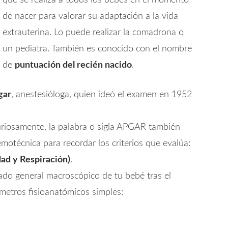
que se realiza a todos los bebés en el momento
de nacer para valorar su adaptación a la vida
extrauterina. Lo puede realizar la comadrona o
un pediatra. También es conocido con el nombre
de
puntuación del recién nacido
.
gar
, anestesióloga, quien ideó el examen en 1952
uriosamente, la palabra o sigla APGAR también
técnica para recordar los criterios que evalúa:
dad y Respiración)
.
tado general macroscópico de tu bebé tras el
ámetros fisioanatómicos simples: