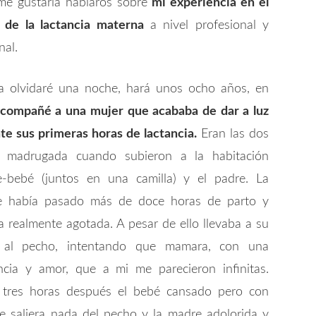
e gustaría hablaros sobre
mi experiencia en el
o de la lactancia materna
a nivel profesional y
nal.
 olvidaré una noche, hará unos ocho años, en
compañé a una mujer que acababa de dar a luz
te sus primeras horas de lactancia.
Eran las dos
a madrugada cuando subieron a la habitación
-bebé (juntos en una camilla) y el padre. La
e había pasado más de doce horas de parto y
a realmente agotada. A pesar de ello llevaba a su
 al pecho, intentando que mamara, con una
ncia y amor, que a mi me parecieron infinitas.
tres horas después el bebé cansado pero con
 saliera nada del pecho y la madre adolorida y