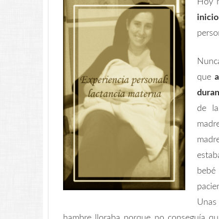
Hoy m
inici
perso
Nunca
que
a
duran
de l
madre
madr
estab
bebé
pacie
Unas 
hambre lloraba porque no conseguía que