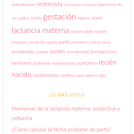
entrevista
bebes&mamas
experiencia de
estimulación temprana
gestación
ser padres
familia
higiene infantil
lactancia materna
nuestro bebé
nuestro
parto
embarazo
ovulación
papilla
perímetro craneal
peso
porteo
portabebés
prestaciones
portear
prematuridad
recién
familiares
puerperio
problemas reproductivos
nacido
sentimientos
sorteo
suelo pélvico
talla
LO MÁS VISTO
Hormonas de la lactancia materna: prolactina y
oxitocina
¿Cómo calcular la fecha probable de parto?