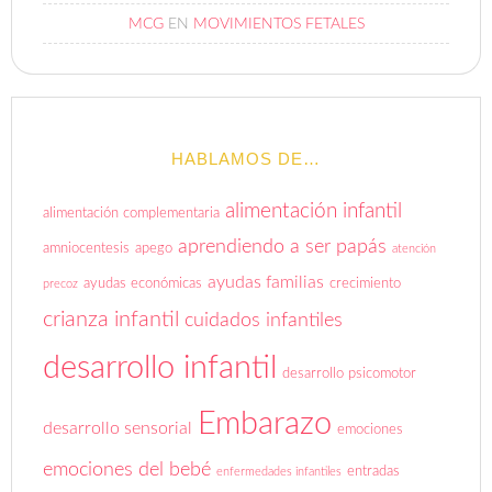
MCG
EN
MOVIMIENTOS FETALES
HABLAMOS DE…
alimentación infantil
alimentación complementaria
aprendiendo a ser papás
amniocentesis
apego
atención
ayudas familias
ayudas económicas
crecimiento
precoz
crianza infantil
cuidados infantiles
desarrollo infantil
desarrollo psicomotor
Embarazo
desarrollo sensorial
emociones
emociones del bebé
entradas
enfermedades infantiles