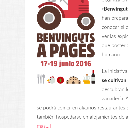
organiza en
«
Benvingut
han prepara
conocer el 
ver las exp
que posteri
humano.
La iniciati
se cultivan
descubran l
ganadería. 
se podrá comer en algunos restaurantes q
también hospedarse en alojamientos de 
más…]