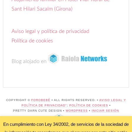
Sant Hilari Sacalm (Girona)
Aviso legal y política de privacidad
Política de cookies
Blog alojado en
COPYRIGHT ©
FOROBEBÉ
• ALL RIGHTS RESERVED. •
AVISO LEGAL Y
POLÍTICA DE PRIVACIDAD"
;
POLÍTICA DE COOKIES
•
PRETTY DARN CUTE DESIGN •
WORDPRESS
•
INICIAR SESIÓN
BLOG ALOJADO EN
En cumplimiento con Ley 34/2002, de servicios de la sociedad de