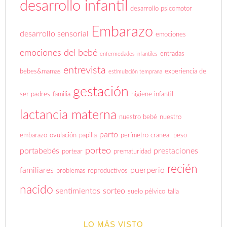
desarrollo infantil
desarrollo psicomotor
Embarazo
desarrollo sensorial
emociones
emociones del bebé
entradas
enfermedades infantiles
entrevista
bebes&mamas
experiencia de
estimulación temprana
gestación
ser padres
familia
higiene infantil
lactancia materna
nuestro bebé
nuestro
parto
embarazo
ovulación
papilla
perímetro craneal
peso
porteo
portabebés
prestaciones
portear
prematuridad
recién
familiares
puerperio
problemas reproductivos
nacido
sentimientos
sorteo
suelo pélvico
talla
LO MÁS VISTO