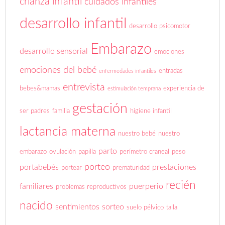
crianza infantil
cuidados infantiles
desarrollo infantil
desarrollo psicomotor
Embarazo
desarrollo sensorial
emociones
emociones del bebé
entradas
enfermedades infantiles
entrevista
bebes&mamas
experiencia de
estimulación temprana
gestación
ser padres
familia
higiene infantil
lactancia materna
nuestro bebé
nuestro
parto
embarazo
ovulación
papilla
perímetro craneal
peso
porteo
portabebés
prestaciones
portear
prematuridad
recién
familiares
puerperio
problemas reproductivos
nacido
sentimientos
sorteo
suelo pélvico
talla