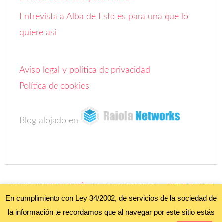
Entrevista a Alba de Esto es para una que lo
quiere así
Aviso legal y política de privacidad
Política de cookies
Blog alojado en
COPYRIGHT ©
FOROBEBÉ
• ALL RIGHTS RESERVED. •
AVISO LEGAL Y
POLÍTICA DE PRIVACIDAD"
;
POLÍTICA DE COOKIES
•
En cumplimiento con Ley 34/2002, de servicios de la sociedad de
PRETTY DARN CUTE DESIGN •
WORDPRESS
•
INICIAR SESIÓN
la información te recordamos que al navegar por este sitio estás