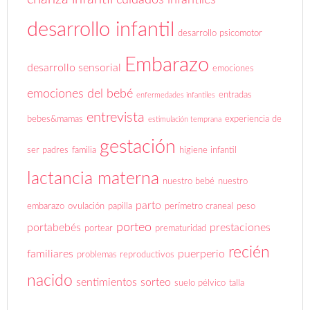
desarrollo infantil
desarrollo psicomotor
Embarazo
desarrollo sensorial
emociones
emociones del bebé
entradas
enfermedades infantiles
entrevista
bebes&mamas
experiencia de
estimulación temprana
gestación
ser padres
familia
higiene infantil
lactancia materna
nuestro bebé
nuestro
parto
embarazo
ovulación
papilla
perímetro craneal
peso
porteo
portabebés
prestaciones
portear
prematuridad
recién
familiares
puerperio
problemas reproductivos
nacido
sentimientos
sorteo
suelo pélvico
talla