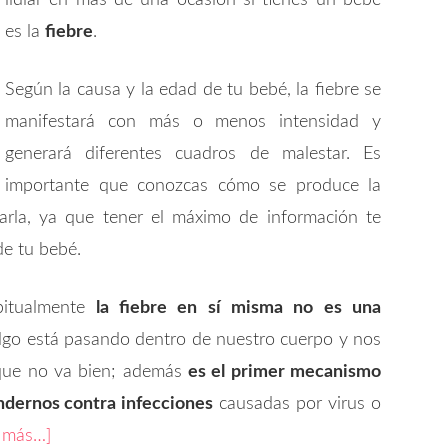
lidiar en más de una ocasión si tienes un bebé
es la
fiebre
.
Según la causa y la edad de tu bebé, la fiebre se
manifestará con más o menos intensidad y
generará diferentes cuadros de malestar. Es
importante que conozcas cómo se produce la
arla, ya que tener el máximo de información te
de tu bebé.
itualmente
la fiebre en sí misma no es una
algo está pasando dentro de nuestro cuerpo y nos
que no va bien; además
es el primer mecanismo
ndernos contra infecciones
causadas por virus o
r más…]