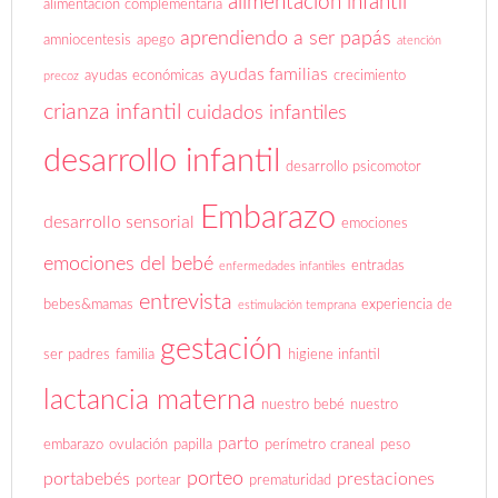
alimentación infantil
alimentación complementaria
aprendiendo a ser papás
amniocentesis
apego
atención
ayudas familias
ayudas económicas
crecimiento
precoz
crianza infantil
cuidados infantiles
desarrollo infantil
desarrollo psicomotor
Embarazo
desarrollo sensorial
emociones
emociones del bebé
entradas
enfermedades infantiles
entrevista
bebes&mamas
experiencia de
estimulación temprana
gestación
ser padres
familia
higiene infantil
lactancia materna
nuestro bebé
nuestro
parto
embarazo
ovulación
papilla
perímetro craneal
peso
porteo
portabebés
prestaciones
portear
prematuridad