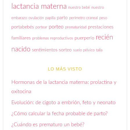
lactancia materna
nuestro bebé
nuestro
parto
embarazo
ovulación
papilla
perímetro craneal
peso
porteo
portabebés
prestaciones
portear
prematuridad
recién
familiares
puerperio
problemas reproductivos
nacido
sentimientos
sorteo
suelo pélvico
talla
LO MÁS VISTO
Hormonas de la lactancia materna: prolactina y
oxitocina
Evolución: de cigoto a embrión, feto y neonato
¿Cómo calcular la fecha probable de parto?
¿Cuándo es prematuro un bebé?