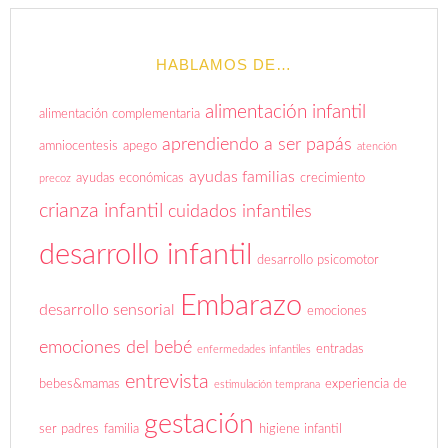
HABLAMOS DE…
alimentación infantil
alimentación complementaria
aprendiendo a ser papás
amniocentesis
apego
atención
ayudas familias
ayudas económicas
crecimiento
precoz
crianza infantil
cuidados infantiles
desarrollo infantil
desarrollo psicomotor
Embarazo
desarrollo sensorial
emociones
emociones del bebé
entradas
enfermedades infantiles
entrevista
bebes&mamas
experiencia de
estimulación temprana
gestación
ser padres
familia
higiene infantil