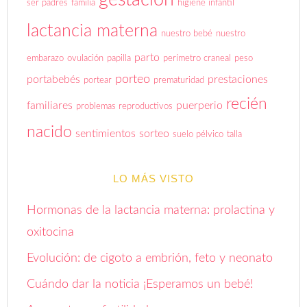
ser padres
familia
higiene infantil
lactancia materna
nuestro bebé
nuestro
parto
embarazo
ovulación
papilla
perímetro craneal
peso
porteo
portabebés
prestaciones
portear
prematuridad
recién
familiares
puerperio
problemas reproductivos
nacido
sentimientos
sorteo
suelo pélvico
talla
LO MÁS VISTO
Hormonas de la lactancia materna: prolactina y
oxitocina
Evolución: de cigoto a embrión, feto y neonato
Cuándo dar la noticia ¡Esperamos un bebé!