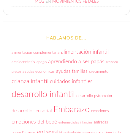
MCG
EN
MOVIMIENTOS FETALES
HABLAMOS DE…
alimentación infantil
alimentación complementaria
aprendiendo a ser papás
amniocentesis
apego
atención
ayudas familias
ayudas económicas
crecimiento
precoz
crianza infantil
cuidados infantiles
desarrollo infantil
desarrollo psicomotor
Embarazo
desarrollo sensorial
emociones
emociones del bebé
entradas
enfermedades infantiles
entrevista
bebes&mamas
experiencia de
estimulación temprana