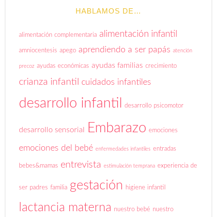
HABLAMOS DE…
alimentación infantil
alimentación complementaria
aprendiendo a ser papás
amniocentesis
apego
atención
ayudas familias
ayudas económicas
crecimiento
precoz
crianza infantil
cuidados infantiles
desarrollo infantil
desarrollo psicomotor
Embarazo
desarrollo sensorial
emociones
emociones del bebé
entradas
enfermedades infantiles
entrevista
bebes&mamas
experiencia de
estimulación temprana
gestación
ser padres
familia
higiene infantil
lactancia materna
nuestro bebé
nuestro