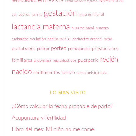
entrevista
bebes&mamas
experiencia de
estimulación temprana
gestación
ser padres
familia
higiene infantil
lactancia materna
nuestro bebé
nuestro
parto
embarazo
ovulación
papilla
perímetro craneal
peso
porteo
portabebés
prestaciones
portear
prematuridad
recién
familiares
puerperio
problemas reproductivos
nacido
sentimientos
sorteo
suelo pélvico
talla
LO MÁS VISTO
¿Cómo calcular la fecha probable de parto?
Acupuntura y fertilidad
Libro del mes: Mi niño no me come