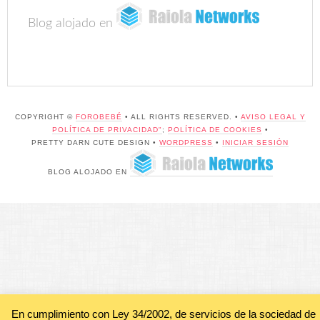
Blog alojado en
COPYRIGHT ©
FOROBEBÉ
• ALL RIGHTS RESERVED. •
AVISO LEGAL Y
POLÍTICA DE PRIVACIDAD"
;
POLÍTICA DE COOKIES
•
PRETTY DARN CUTE DESIGN •
WORDPRESS
•
INICIAR SESIÓN
BLOG ALOJADO EN
En cumplimiento con Ley 34/2002, de servicios de la sociedad de