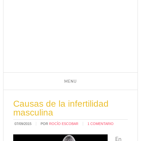
Causas de la infertilidad
masculina
07/09/2015
POR
ROCÍO ESCOBAR
1 COMENTARIO
En