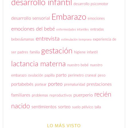
desarrollo infantil
desarrollo psicomotor
Embarazo
desarrollo sensorial
emociones
emociones del bebé
entradas
enfermedades infantiles
entrevista
bebes&mamas
experiencia de
estimulación temprana
gestación
ser padres
familia
higiene infantil
lactancia materna
nuestro bebé
nuestro
parto
embarazo
ovulación
papilla
perímetro craneal
peso
porteo
portabebés
prestaciones
portear
prematuridad
recién
familiares
puerperio
problemas reproductivos
nacido
sentimientos
sorteo
suelo pélvico
talla
LO MÁS VISTO