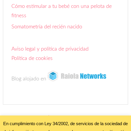
Cómo estimular a tu bebé con una pelota de
fitness
Somatometría del recién nacido
Aviso legal y política de privacidad
Política de cookies
Blog alojado en
COPYRIGHT ©
FOROBEBÉ
• ALL RIGHTS RESERVED. •
AVISO LEGAL Y
POLÍTICA DE PRIVACIDAD"
;
POLÍTICA DE COOKIES
•
En cumplimiento con Ley 34/2002, de servicios de la sociedad de
PRETTY DARN CUTE DESIGN •
WORDPRESS
•
INICIAR SESIÓN