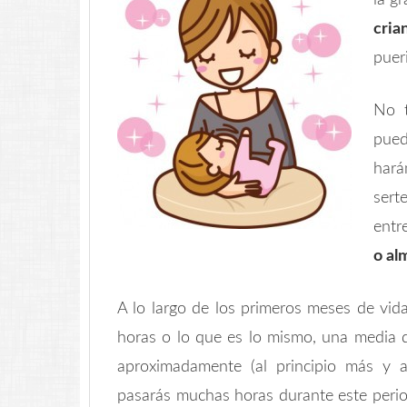
la g
cria
puer
No t
pued
hará
sert
entr
o al
A lo largo de los primeros meses de vi
horas o lo que es lo mismo, una media 
aproximadamente (al principio más y 
pasarás muchas horas durante este perio