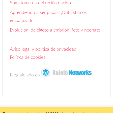
Somatometría del recién nacido
Aprendiendo a ser papás: ¡Oh! Estamos
embarazados
Evolución: de cigoto a embrión, feto y neonato
Aviso legal y política de privacidad
Política de cookies
Blog alojado en
COPYRIGHT ©
FOROBEBÉ
• ALL RIGHTS RESERVED. •
AVISO LEGAL Y
POLÍTICA DE PRIVACIDAD"
;
POLÍTICA DE COOKIES
•