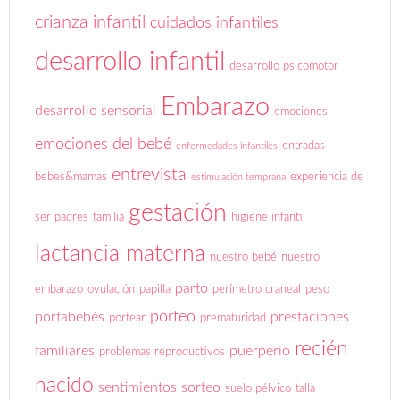
crianza infantil
cuidados infantiles
desarrollo infantil
desarrollo psicomotor
Embarazo
desarrollo sensorial
emociones
emociones del bebé
entradas
enfermedades infantiles
entrevista
bebes&mamas
experiencia de
estimulación temprana
gestación
ser padres
familia
higiene infantil
lactancia materna
nuestro bebé
nuestro
parto
embarazo
ovulación
papilla
perímetro craneal
peso
porteo
portabebés
prestaciones
portear
prematuridad
recién
familiares
puerperio
problemas reproductivos
nacido
sentimientos
sorteo
suelo pélvico
talla