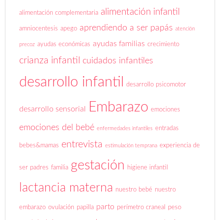
alimentación infantil
alimentación complementaria
aprendiendo a ser papás
amniocentesis
apego
atención
ayudas familias
ayudas económicas
crecimiento
precoz
crianza infantil
cuidados infantiles
desarrollo infantil
desarrollo psicomotor
Embarazo
desarrollo sensorial
emociones
emociones del bebé
entradas
enfermedades infantiles
entrevista
bebes&mamas
experiencia de
estimulación temprana
gestación
ser padres
familia
higiene infantil
lactancia materna
nuestro bebé
nuestro
parto
embarazo
ovulación
papilla
perímetro craneal
peso