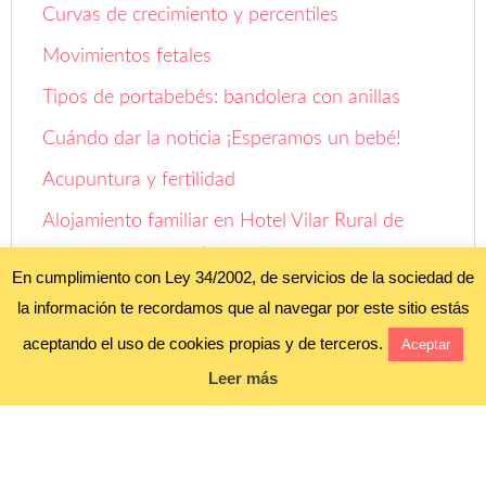
Curvas de crecimiento y percentiles
Movimientos fetales
Tipos de portabebés: bandolera con anillas
Cuándo dar la noticia ¡Esperamos un bebé!
Acupuntura y fertilidad
Alojamiento familiar en Hotel Vilar Rural de
Sant Hilari Sacalm (Girona)
En cumplimiento con Ley 34/2002, de servicios de la sociedad de
la información te recordamos que al navegar por este sitio estás
Aviso legal y política de privacidad
aceptando el uso de cookies propias y de terceros.
Aceptar
Política de cookies
Leer más
Blog alojado en