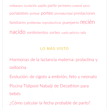
parto
embarazo
ovulación
papilla
perímetro craneal
peso
porteo
portabebés
prestaciones
portear
prematuridad
recién
familiares
puerperio
problemas reproductivos
nacido
sentimientos
sorteo
suelo pélvico
talla
LO MÁS VISTO
Hormonas de la lactancia materna: prolactina y
oxitocina
Evolución: de cigoto a embrión, feto y neonato
Piscina Tidipool Nabaiji de Decathlon para
bebés
¿Cómo calcular la fecha probable de parto?