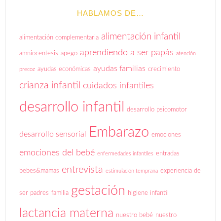
HABLAMOS DE…
alimentación infantil
alimentación complementaria
aprendiendo a ser papás
amniocentesis
apego
atención
ayudas familias
ayudas económicas
crecimiento
precoz
crianza infantil
cuidados infantiles
desarrollo infantil
desarrollo psicomotor
Embarazo
desarrollo sensorial
emociones
emociones del bebé
entradas
enfermedades infantiles
entrevista
bebes&mamas
experiencia de
estimulación temprana
gestación
ser padres
familia
higiene infantil
lactancia materna
nuestro bebé
nuestro