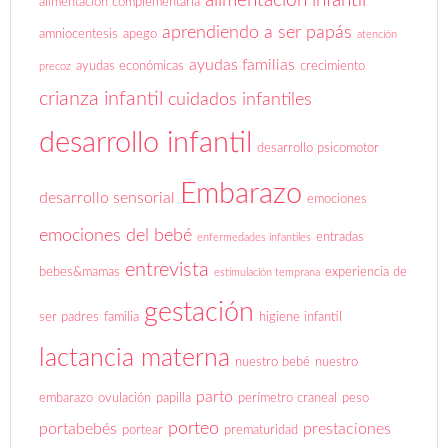
alimentación infantil
alimentación complementaria
aprendiendo a ser papás
amniocentesis
apego
atención
ayudas familias
ayudas económicas
crecimiento
precoz
crianza infantil
cuidados infantiles
desarrollo infantil
desarrollo psicomotor
Embarazo
desarrollo sensorial
emociones
emociones del bebé
entradas
enfermedades infantiles
entrevista
bebes&mamas
experiencia de
estimulación temprana
gestación
ser padres
familia
higiene infantil
lactancia materna
nuestro bebé
nuestro
parto
embarazo
ovulación
papilla
perímetro craneal
peso
porteo
portabebés
prestaciones
portear
prematuridad