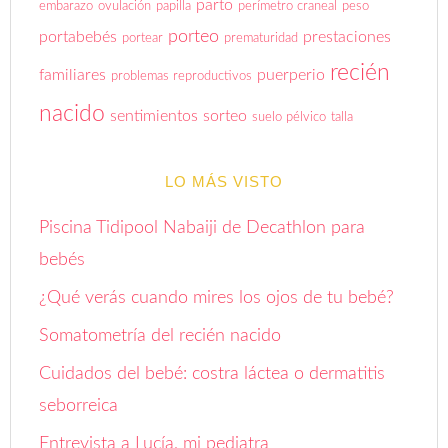
parto
embarazo
ovulación
papilla
perímetro craneal
peso
porteo
portabebés
prestaciones
portear
prematuridad
recién
familiares
puerperio
problemas reproductivos
nacido
sentimientos
sorteo
suelo pélvico
talla
LO MÁS VISTO
Piscina Tidipool Nabaiji de Decathlon para
bebés
¿Qué verás cuando mires los ojos de tu bebé?
Somatometría del recién nacido
Cuidados del bebé: costra láctea o dermatitis
seborreica
Entrevista a Lucía, mi pediatra