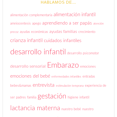
HABLAMOS DE…
alimentación infantil
alimentación complementaria
aprendiendo a ser papás
amniocentesis
apego
atención
ayudas familias
ayudas económicas
crecimiento
precoz
crianza infantil
cuidados infantiles
desarrollo infantil
desarrollo psicomotor
Embarazo
desarrollo sensorial
emociones
emociones del bebé
entradas
enfermedades infantiles
entrevista
bebes&mamas
experiencia de
estimulación temprana
gestación
ser padres
familia
higiene infantil
lactancia materna
nuestro bebé
nuestro