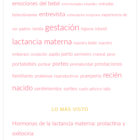
emociones del bebé
entradas
enfermedades infantiles
entrevista
bebes&mamas
experiencia de
estimulación temprana
gestación
ser padres
familia
higiene infantil
lactancia materna
nuestro bebé
nuestro
parto
embarazo
ovulación
papilla
perímetro craneal
peso
porteo
portabebés
prestaciones
portear
prematuridad
recién
familiares
puerperio
problemas reproductivos
nacido
sentimientos
sorteo
suelo pélvico
talla
LO MÁS VISTO
Hormonas de la lactancia materna: prolactina y
oxitocina