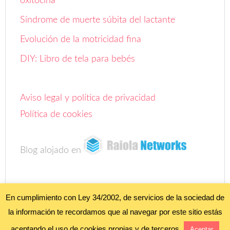
oxitocina
Síndrome de muerte súbita del lactante
Evolución de la motricidad fina
DIY: Libro de tela para bebés
Aviso legal y política de privacidad
Política de cookies
Blog alojado en
En cumplimiento con Ley 34/2002, de servicios de la sociedad de
la información te recordamos que al navegar por este sitio estás
COPYRIGHT ©
FOROBEBÉ
• ALL RIGHTS RESERVED. •
AVISO LEGAL Y
POLÍTICA DE PRIVACIDAD"
;
POLÍTICA DE COOKIES
•
aceptando el uso de cookies propias y de terceros.
Aceptar