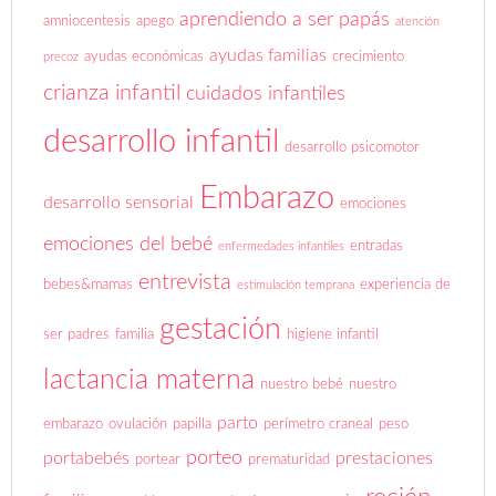
aprendiendo a ser papás
amniocentesis
apego
atención
ayudas familias
ayudas económicas
crecimiento
precoz
crianza infantil
cuidados infantiles
desarrollo infantil
desarrollo psicomotor
Embarazo
desarrollo sensorial
emociones
emociones del bebé
entradas
enfermedades infantiles
entrevista
bebes&mamas
experiencia de
estimulación temprana
gestación
ser padres
familia
higiene infantil
lactancia materna
nuestro bebé
nuestro
parto
embarazo
ovulación
papilla
perímetro craneal
peso
porteo
portabebés
prestaciones
portear
prematuridad