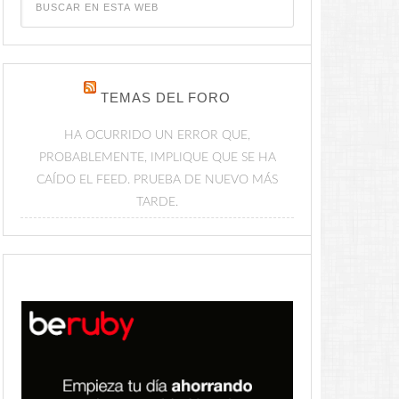
TEMAS DEL FORO
HA OCURRIDO UN ERROR QUE,
PROBABLEMENTE, IMPLIQUE QUE SE HA
CAÍDO EL FEED. PRUEBA DE NUEVO MÁS
TARDE.