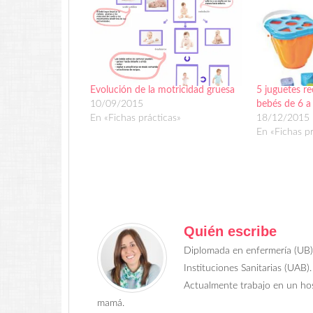
Evolución de la motricidad gruesa
5 juguetes r
10/09/2015
bebés de 6 a
En «Fichas prácticas»
18/12/2015
En «Fichas pr
Quién escribe
Diplomada en enfermería (UB) 
Instituciones Sanitarias (UAB).
Actualmente trabajo en un hos
mamá.