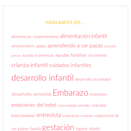
HABLAMOS DE…
alimentación infantil
alimentación complementaria
aprendiendo a ser papás
amniocentesis
apego
atención
ayudas familias
ayudas económicas
crecimiento
precoz
crianza infantil
cuidados infantiles
desarrollo infantil
desarrollo psicomotor
Embarazo
desarrollo sensorial
emociones
emociones del bebé
entradas
enfermedades infantiles
entrevista
bebes&mamas
experiencia de
estimulación temprana
gestación
ser padres
familia
higiene infantil