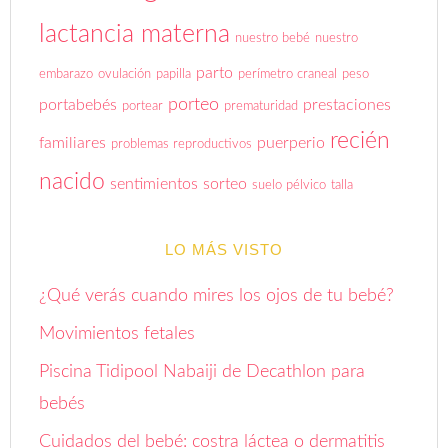
lactancia materna
nuestro bebé
nuestro
parto
embarazo
ovulación
papilla
perímetro craneal
peso
porteo
portabebés
prestaciones
portear
prematuridad
recién
familiares
puerperio
problemas reproductivos
nacido
sentimientos
sorteo
suelo pélvico
talla
LO MÁS VISTO
¿Qué verás cuando mires los ojos de tu bebé?
Movimientos fetales
Piscina Tidipool Nabaiji de Decathlon para
bebés
Cuidados del bebé: costra láctea o dermatitis