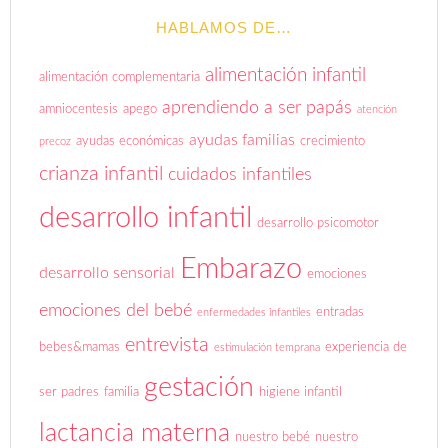
HABLAMOS DE…
alimentación infantil
alimentación complementaria
aprendiendo a ser papás
amniocentesis
apego
atención
ayudas familias
ayudas económicas
crecimiento
precoz
crianza infantil
cuidados infantiles
desarrollo infantil
desarrollo psicomotor
Embarazo
desarrollo sensorial
emociones
emociones del bebé
entradas
enfermedades infantiles
entrevista
bebes&mamas
experiencia de
estimulación temprana
gestación
ser padres
familia
higiene infantil
lactancia materna
nuestro bebé
nuestro