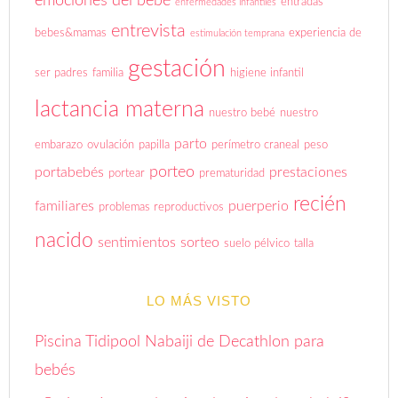
emociones del bebé
entradas
enfermedades infantiles
entrevista
bebes&mamas
experiencia de
estimulación temprana
gestación
ser padres
familia
higiene infantil
lactancia materna
nuestro bebé
nuestro
parto
embarazo
ovulación
papilla
perímetro craneal
peso
porteo
portabebés
prestaciones
portear
prematuridad
recién
familiares
puerperio
problemas reproductivos
nacido
sentimientos
sorteo
suelo pélvico
talla
LO MÁS VISTO
Piscina Tidipool Nabaiji de Decathlon para
bebés