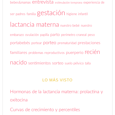
entrevista
bebes&mamas
experiencia de
estimulación temprana
gestación
ser padres
familia
higiene infantil
lactancia materna
nuestro bebé
nuestro
parto
embarazo
ovulación
papilla
perímetro craneal
peso
porteo
portabebés
prestaciones
portear
prematuridad
recién
familiares
puerperio
problemas reproductivos
nacido
sentimientos
sorteo
suelo pélvico
talla
LO MÁS VISTO
Hormonas de la lactancia materna: prolactina y
oxitocina
Curvas de crecimiento y percentiles