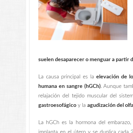
suelen desaparecer o menguar a partir d
La causa principal es la
elevación de l
humana en sangre (hGCh)
. Aunque tamb
relajación del tejido muscular del siste
gastroesofágico
y la
agudización del olf
La hGCh es la hormona del embarazo, 
implanta en el útero y se duplica cada