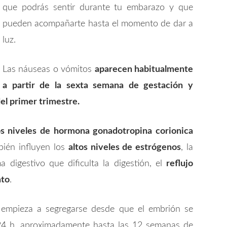
que podrás sentir durante tu embarazo y que
pueden acompañarte hasta el momento de dar a
luz.
Las náuseas o vómitos
aparecen habitualmente
a partir de la sexta semana de gestación y
el primer trimestre.
os niveles de hormona gonadotropina corionica
ién influyen los
altos niveles de estrógenos
, la
ma digestivo que dificulta la digestión, el
reflujo
ato
.
empieza a segregarse desde que el embrión se
 24 h. aproximadamente hasta las 12 semanas de