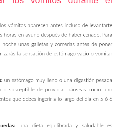
r los vómitos durante el
os vómitos aparecen antes incluso de levantarte
as horas en ayuno después de haber cenado. Para
e noche unas galletas y comerlas antes de poner
imizarás la sensación de estómago vacío o vomitar
s:
un estómago muy lleno o una digestión pesada
o o susceptible de provocar náuseas como uno
entos que debes ingerir a lo largo del día en 5 ó 6
uedas:
una dieta equilibrada y saludable es