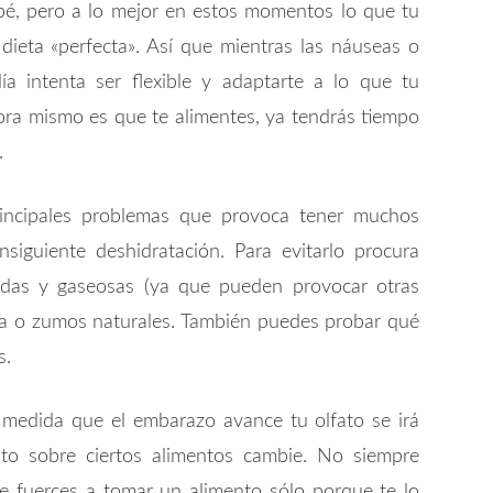
bé, pero a lo mejor en estos momentos lo que tu
dieta «perfecta». Así que mientras las náuseas o
a intenta ser flexible y adaptarte a lo que tu
ora mismo es que te alimentes, ya tendrás tiempo
.
ncipales problemas que provoca tener muchos
siguiente deshidratación. Para evitarlo procura
adas y gaseosas (ya que pueden provocar otras
a o zumos naturales. También puedes probar qué
s.
medida que el embarazo avance tu olfato se irá
to sobre ciertos alimentos cambie. No siempre
te fuerces a tomar un alimento sólo porque te lo