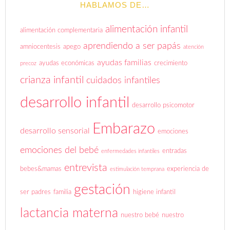
HABLAMOS DE…
alimentación infantil
alimentación complementaria
aprendiendo a ser papás
amniocentesis
apego
atención
ayudas familias
ayudas económicas
crecimiento
precoz
crianza infantil
cuidados infantiles
desarrollo infantil
desarrollo psicomotor
Embarazo
desarrollo sensorial
emociones
emociones del bebé
entradas
enfermedades infantiles
entrevista
bebes&mamas
experiencia de
estimulación temprana
gestación
ser padres
familia
higiene infantil
lactancia materna
nuestro bebé
nuestro