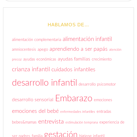
HABLAMOS DE…
alimentación infantil
alimentación complementaria
aprendiendo a ser papás
amniocentesis
apego
atención
ayudas familias
ayudas económicas
crecimiento
precoz
crianza infantil
cuidados infantiles
desarrollo infantil
desarrollo psicomotor
Embarazo
desarrollo sensorial
emociones
emociones del bebé
entradas
enfermedades infantiles
entrevista
bebes&mamas
experiencia de
estimulación temprana
gestación
ser padres
familia
higiene infantil