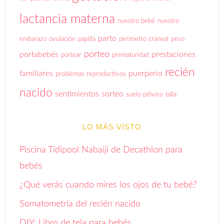
lactancia materna
nuestro bebé
nuestro
parto
embarazo
ovulación
papilla
perímetro craneal
peso
porteo
portabebés
prestaciones
portear
prematuridad
recién
familiares
puerperio
problemas reproductivos
nacido
sentimientos
sorteo
suelo pélvico
talla
LO MÁS VISTO
Piscina Tidipool Nabaiji de Decathlon para
bebés
¿Qué verás cuando mires los ojos de tu bebé?
Somatometría del recién nacido
DIY: Libro de tela para bebés