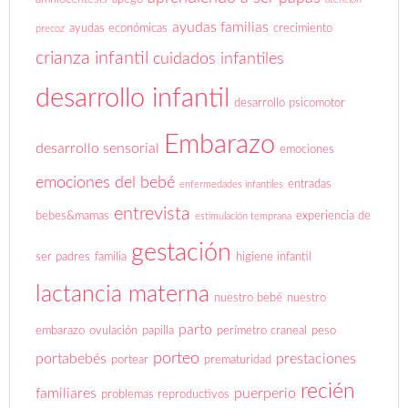
ayudas familias
ayudas económicas
crecimiento
precoz
crianza infantil
cuidados infantiles
desarrollo infantil
desarrollo psicomotor
Embarazo
desarrollo sensorial
emociones
emociones del bebé
entradas
enfermedades infantiles
entrevista
bebes&mamas
experiencia de
estimulación temprana
gestación
ser padres
familia
higiene infantil
lactancia materna
nuestro bebé
nuestro
parto
embarazo
ovulación
papilla
perímetro craneal
peso
porteo
portabebés
prestaciones
portear
prematuridad
recién
familiares
puerperio
problemas reproductivos