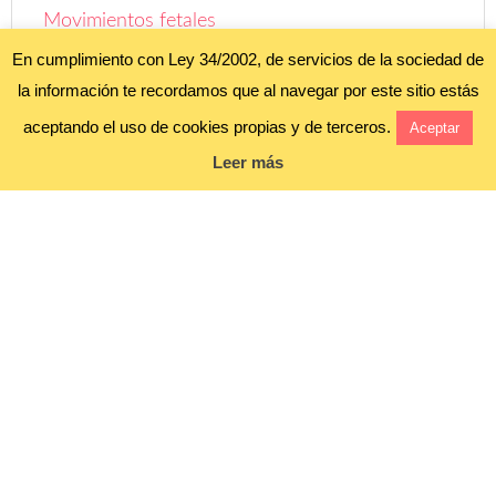
Movimientos fetales
En cumplimiento con Ley 34/2002, de servicios de la sociedad de
Tipos de portabebés: bandolera con anillas
la información te recordamos que al navegar por este sitio estás
Cuándo dar la noticia ¡Esperamos un bebé!
aceptando el uso de cookies propias y de terceros.
Aceptar
Leer más
Aviso legal y política de privacidad
Política de cookies
Blog alojado en
COPYRIGHT ©
FOROBEBÉ
• ALL RIGHTS RESERVED. •
AVISO LEGAL Y
POLÍTICA DE PRIVACIDAD"
;
POLÍTICA DE COOKIES
•
PRETTY DARN CUTE DESIGN •
WORDPRESS
•
INICIAR SESIÓN